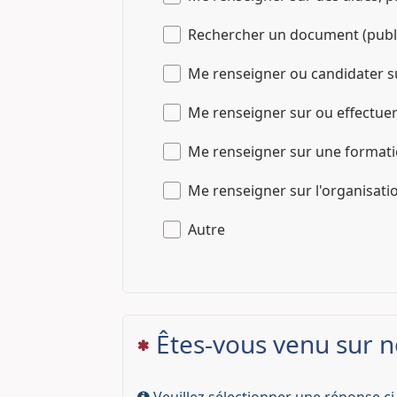
Rechercher un document (publica
Me renseigner ou candidater su
Me renseigner sur ou effectue
Me renseigner sur une format
Me renseigner sur l'organisati
Autre
Êtes-vous venu sur no
(Cette question est obligatoire)
Veuillez sélectionner une réponse ci