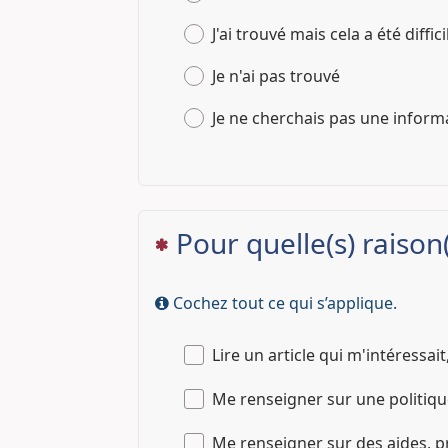
J'ai trouvé mais cela a été diffici
Je n'ai pas trouvé
Je ne cherchais pas une informa
Pour quelle(s) raison
(Cette question est obligatoire)
Cochez tout ce qui s’applique.
Lire un article qui m'intéressai
Me renseigner sur une politique
Me renseigner sur des aides, p